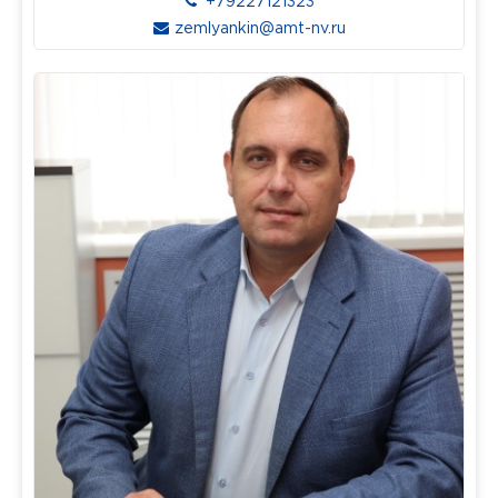
+79227121323
zemlyankin@amt-nv.ru