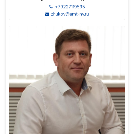
+79227119595
zhukov@amt-nv.ru