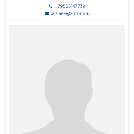
+79525147739
buslaev@amt-nv.ru