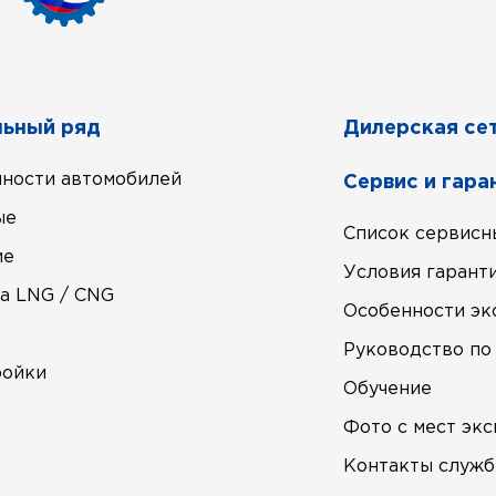
ьный ряд
Дилерская се
ности автомобилей
Сервис и гара
ые
Список сервисн
ие
Условия гарант
а LNG / CNG
Особенности эк
е
Руководство по
ройки
Обучение
Фото с мест эк
Контакты служб